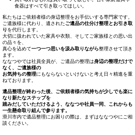
食器はすべて引き取ってほしい。
私たちはご依頼者様の身辺整理をお手伝いする専門家です。
ご遺族様に代わり、遺された
ご遺品の仕分け整理とお引き取
り
を代行します。
大切に扱われていた家具や衣類、そしてご家族様との思い出
の品々を、
真心を込めて
一つ一つ思いを汲み取りながら
整理させて頂き
ます。
ななつやでは社員全員が、ご遺品の整理は
身辺の整理だけで
なく、ご遺族様の
お気持ちの整理
にもならないといけないと考え日々精進を重
ねております。
遺品整理が終わった後、ご依頼者様の気持ちが少しでも楽に
なり新たなステップを
踏みだしていただけるよう、ななつや社員一同、これからも
一生懸命取り組んで参ります。
滑川市内で遺品整理にお困りの際は、まずはななつやにご相
談ください。